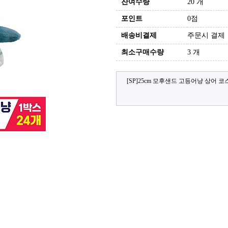
잔여수량
20 개
포인트
0점
배송비결제
주문시 결제
최소구매수량
3 개
[SP]25cm 모후샌드 고등어냥 상어 코