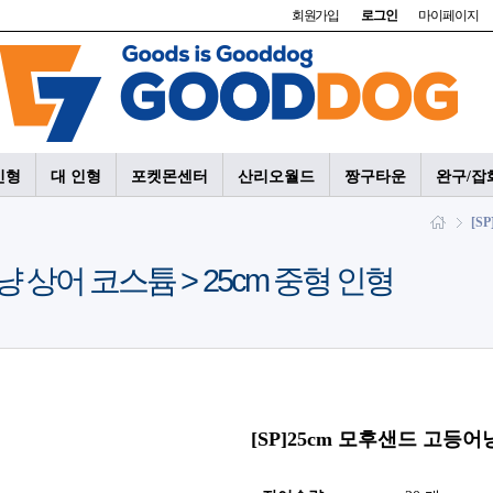
회원가입
로그인
마이페이지
인형
대 인형
포켓몬센터
산리오월드
짱구타운
완구/잡
[S
냥 상어 코스튬 > 25cm 중형 인형
[SP]25cm 모후샌드 고등