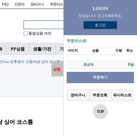
FAQ
1:1문의
장바구니
주문리스트
위시리스트
LOGIN
반갑습니다. 로그인해주세요.
로그인
품절상품 제외
주문리스트
화
PP상품
생활/가전
가챠/피규어
이미지
상품
수량
취소
P]25cm 모후샌드 고등어냥 상어 코스튬 > 25cm 중형 인형
0
총금액
원
닫힘
주문하기
장바구니
주문조회
위시리스트
TOP
어냥 상어 코스튬