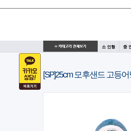
소 인형
중 
[SP]25cm 모후샌드 고등어