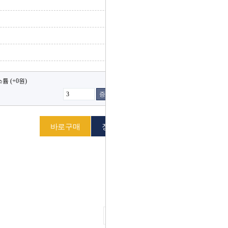
스튬
(+0원)
증가
감소
다음 상품