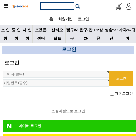
홈
회원가입
로그인
소 인
중 인
대 인
포켓몬
산리오
짱구타
완구/잡
PP상
생활/가
가챠/피규
형
형
형
센터
월드
운
화
품
전
어
로그인
로그인
자동로그인
소셜계정으로 로그인
네이버
로그인