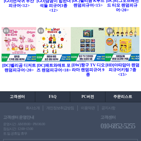
[DC]벨리곰 K푸드
[DC]리그오브레전
[GO]먼작귀 우산
[GO]담곰이 힙한녀
랜덤피규어<15>
드 티모 랜덤피규
피규어<12>
석들 피규어3종
어<20>
<12>
[DW]짱구 TV 디오
[HD]아따맘마 랜덤
[DC]벨리곰 디저트
[DC]패트와매트 포
라마 랜덤피규어 9
피규어키링 7종
랜덤피규어<20>
즈 랜덤피규어<18>
종
<15>
고객센터
FAQ
PC버전
주문리스트
회사소개
개인정보취급방침
이용약관
공지사항
고객센터 운영안내
고객센터
010-6852-5255
운영시간 : AM 09:00 ~ PM 06:00
점심시간 : 12:00~13:00
토.일.공휴일 휴무