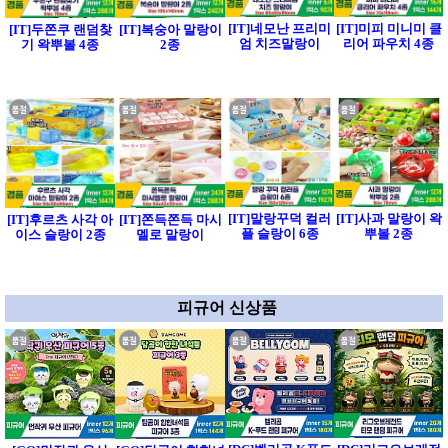
[IT]네모난 프리미
[IT]미피 미니미 클
[IT]두쫀쿠 랜덤찾
[IT]복숭아 말랑이
엄 치즈말랑이
리어 파우치 4종
기 왁뿌볼 4종
2종
[IT]말랑꾸덕 컬러
[IT]사과 말랑이 왁
[IT]후르츠 사각 아
[IT]쫀득쫀득 마시
플 슬랑이 6종
뿌볼 2종
이스 슬랑이 2종
멜로 말랑이
피규어 신상품