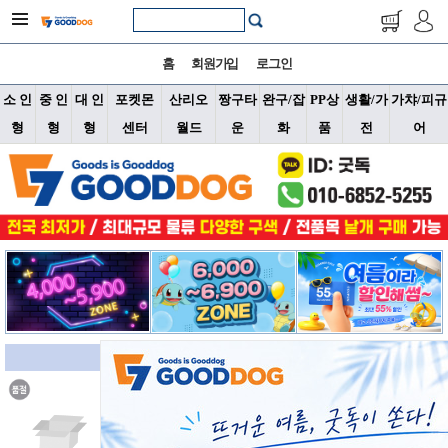
홈
회원가입
로그인
소 인
중 인
대 인
포켓몬
산리오
짱구타
완구/잡
PP상
생활/가
가챠/피규
형
형
형
센터
월드
운
화
품
전
어
소형 신상품