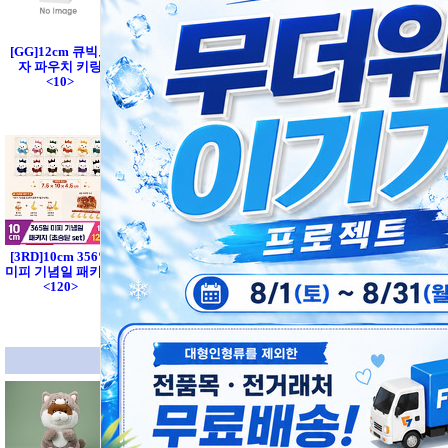
[GL]12cm 동물코
[GL]9cm 동물코스
[GG]12cm 큐빅모
[GG]7cm 오니기리
스튬 우소(강아지,
튬 우소(강아지,고
자 파우치 키링
3종 키링<18>
고양이)
양이)
<10>
[CNH]8cm 모아나
[CNH]8cm 모아나
[3RD]10cm 356일
[HW]8cm 팝스타
헤이헤이 미니 키
카카모라 미니 키
미피 기념일 패키지
키링 4종
체인
체인
<120>
중형 신상품