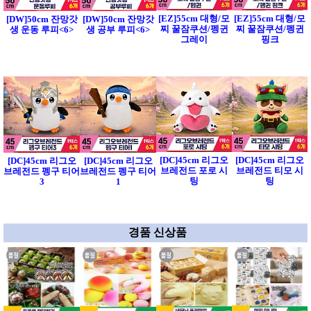
[EZ]55cm 대형/모
[EZ]55cm 대형/모
[DW]50cm 잔망갓
[DW]50cm 잔망갓
찌 꿀잠쿠션/펭귄
찌 꿀잠쿠션/펭귄
생 운동 루피<6>
생 공부 루피<6>
그레이
핑크
[DC]45cm 리그오
[DC]45cm 리그오
[DC]45cm 리그오
[DC]45cm 리그오
브레전드 포로 시
브레전드 티모 시
브레전드 펭구 티어
브레전드 펭구 티어
팅
팅
3
1
경품 신상품