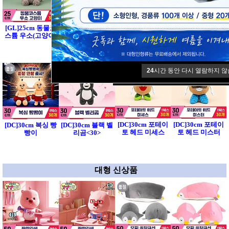
[HB]25cm 바다코
[DC]30cm 빵빵이
[GL]25cm 동물코
[GL]25cm 동물코
끼리 우치 3종
애착인형 끼꼬 2종
스튬 우소(고양이)
스튬 우소(강아지)
24
시간 동안 다시 열람하지 않
[DC]30cm 포테이
[DC]30cm 포테이
[DC]30cm 복싱 빵
[DC]30cm 블랙 벨
토 헤드 미세스
토 헤드 미스터
빵이
리곰<30>
대형 신상품