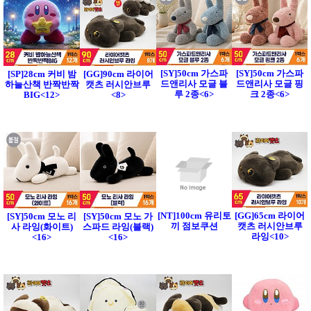
[SY]50cm 가스파
[SY]50cm 가스파
[SP]28cm 커비 밤
[GG]90cm 라이어
드앤리사 모글 블
드앤리사 모글 핑
하늘산책 반짝반짝
캣츠 러시안브루
루 2종<6>
크 2종<6>
BIG<12>
<8>
[NT]100cm 유리토
[GG]65cm 라이어
[SY]50cm 모노 리
[SY]50cm 모노 가
끼 점보쿠션
캣츠 러시안브루
사 라잉(화이트)
스파드 라잉(블랙)
라잉<10>
<16>
<16>