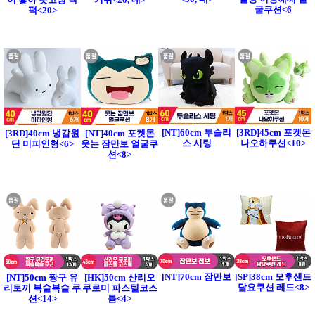
굴쿠션<6
팩<20>
[NT]60cm 투슬리
[3RD]45cm 포켓몬
[3RD]40cm 냉감원
[NT]40cm 포켓몬
스 시팅
나오하쿠션<10>
단 미피인형<6>
웃는 잠만보 얼굴쿠
션<8>
[NT]70cm 잠만보
[SP]38cm 모후샌드
[NT]50cm 짱구 유
[HK]50cm 산리오
담요쿠션 레드<8>
리토끼 복슬복슬 쿠
쿠로미 파스텔코스
션<14>
튬<4>