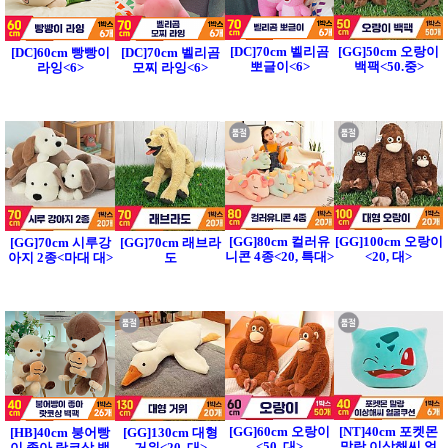
[DC]70cm 벨리곰
[GG]50cm 오랑이
[DC]60cm 빵빵이
[DC]70cm 벨리곰
뽀글이<6>
백팩<50.중>
라잉<6>
모찌 라잉<6>
[GG]80cm 컬러유
[GG]100cm 오랑이
[GG]70cm 시루강
[GG]70cm 래브라
니콘 4종<20, 특대>
<20, 대>
아지 2종<마대 대>
도
[GG]60cm 오랑이
[NT]40cm 포켓몬
[HB]40cm 붕어빵
[GG]130cm 대형
<50, 대>
말랑 이상해씨 얼
이 좋아 랏코상 백
거위<20, 대>