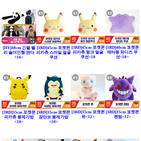
[3RD]45cm 포켓몬
[3RD]40cm 포켓몬
[HY]48cm 긴팔 벨
[3RD]45cm 포켓몬
피카츄 윙크 얼굴
메타몽 와디즈 쿠
리 숄더인형/판다
피카츄 스마일 얼굴
쿠션<10
션<10>
<16>
쿠션
[3RD]35cm 포켓몬
[3RD]35cm 포켓몬
[3RD]35cm 포켓몬
[3RD]35cm 포켓몬
뮤<12>
팬텀<12>
피카츄 봉제가방
잠만보 봉제가방
<10>
<10>