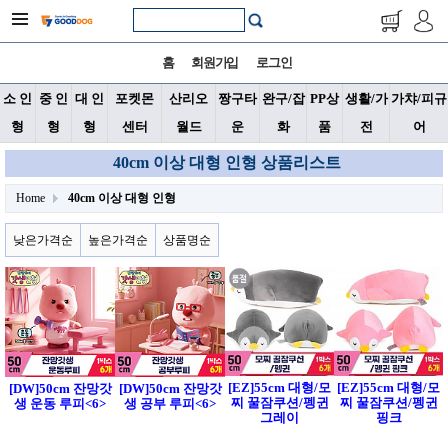
홈
회원가입
로그인
소 인
중 인
대 인
포켓몬
산리오
짱구타
완구/잡
PP상
생활/가
가챠/피규
형
형
형
센터
월드
운
화
품
전
어
40cm 이상 대형 인형 상품리스트
Home
40cm 이상 대형 인형
낮은가격순
높은가격순
상품명순
[EZ]55cm 대형/모
[EZ]55cm 대형/모
[DW]50cm 잔망갓
[DW]50cm 잔망갓
찌 꿀잠쿠션/펭귄
찌 꿀잠쿠션/펭귄
생 운동 루피<6>
생 공부 루피<6>
그레이
핑크