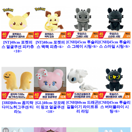
[CNH]45cm 투슬리
[CNH]45cm 투슬리
[NT]40cm 포켓피
[NT]40cm 포켓피
스 그레이 시팅<6>
스 스마일 시팅<6>
스 얼굴쿠션 피카츄
스 백팩 피츄<6>
<10>
[CNH]60cm 드래곤
[CNH]45cm 투슬리
[3RD]60cm 꼼지락
[GL]40cm 모모레
길들이기 라이트퓨
스 버터플라이 시
다이노허그쿠션/티
이 핑코 얼굴쿠션
리 라잉
팅<6>
라노
<10>