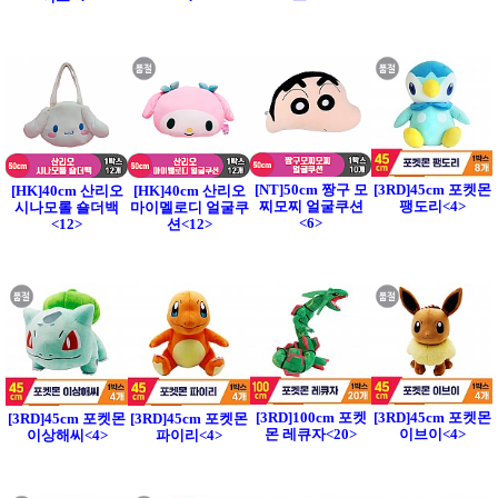
[NT]50cm 짱구 모
[3RD]45cm 포켓몬
[HK]40cm 산리오
[HK]40cm 산리오
찌모찌 얼굴쿠션
팽도리<4>
시나모롤 숄더백
마이멜로디 얼굴쿠
<6>
<12>
션<12>
[3RD]100cm 포켓
[3RD]45cm 포켓몬
[3RD]45cm 포켓몬
[3RD]45cm 포켓몬
몬 레큐자<20>
이브이<4>
이상해씨<4>
파이리<4>