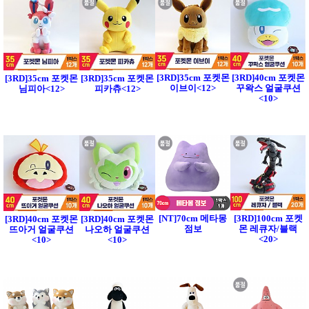
[3RD]35cm 포켓몬
[3RD]40cm 포켓몬
[3RD]35cm 포켓몬
[3RD]35cm 포켓몬
이브이<12>
꾸왁스 얼굴쿠션
님피아<12>
피카츄<12>
<10>
[NT]70cm 메타몽
[3RD]100cm 포켓
[3RD]40cm 포켓몬
[3RD]40cm 포켓몬
점보
몬 레큐자/블랙
뜨아거 얼굴쿠션
나오하 얼굴쿠션
<20>
<10>
<10>