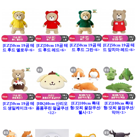
[EZ]50cm 19곰 테
[EZ]50cm 19곰 테
[EZ]50cm 19곰 테
[EZ]50cm 19곰 테
드 후드 그린<6>
드 앞치마 레드<6>
드 후드 옐로우<6>
드 후드 레드<6>
[EZ]100cm 특대
[EZ]100cm 특대
[EZ]50cm 19곰 테
[HK]40cm 산리오
형/모찌 꿀잠쿠션/
형/모찌 꿀잠쿠션/
드 생일케이크<6>
폼폼푸린 얼굴쿠션
웰시<1>
악어<1>
<12>