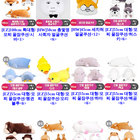
[HW]45cm 세치혀
[EZ]55cm 대형/모
[EZ]100cm 특대형/
[HW]50cm 총몇명
얼굴쿠션<12>
찌 꿀잠쿠션/허스
모찌 꿀잠쿠션/시
사회자 얼굴쿠션
키<6>
바<1>
<6>
[EZ]55cm 대형/모
[EZ]55cm 대형/모
[EZ]55cm 대형/모
[EZ]55cm 대형/모
찌 꿀잠쿠션/하마
찌 꿀잠쿠션/백곰
찌 꿀잠쿠션/펭귄
찌 꿀잠쿠션/오리
<6>
<6>
블루<6>
<6>