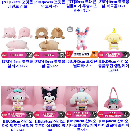
[NT]60cm 드래곤
[3RD]40cm 코코몽
[NT]120cm 포켓몬
[3RD]45cm 포켓몬
길들이기 투슬리스
실 북극곰<12>
잠만보 점보
먹고자<4>
라잉<12>
[3RD]45cm 포켓몬
[HK]50cm 산리오
[3RD]40cm 코코몽
[3RD]40cm 코코몽
님피아<8>
폼폼푸린 생일케이
실 돼지<12>
실 곰<12>
크<4>
[HK]50cm 산리오
[HK]40cm 산리오
[HK]50cm 산리오
[HK]50cm 산리오
시나모롤 생일케이
마이멜로디 숄더백
마이멜로디 생일케
쿠로미 생일케이크
크<4>
이크<4>
<4>