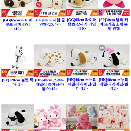
[GG]65cm 라이어
[SP]30cm 별의 커
[GG]65cm 라이어
[GG]60cm 대형 굴
캣츠 삼새기 라잉
비 뜨개질소재 봉
캣츠 샤미 라잉
인형<25, 대>
<10>
제 인형
<10>
[HK]40cm 스누피
[HK]40cm 스누피
[SY]120cm 불펫 특
[HK]40cm 스누피
패밀리 라이닝/앤
패밀리 라이닝/벨
대<3>
패밀리 라이닝/마
디<12>
<12>
블스<12>