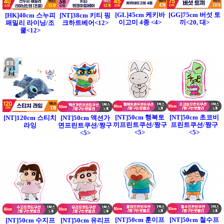
[GL]45cm 케키바
[GG]75cm 버섯 토
[HK]40cm 스누피
[NT]38cm 키티 핑
이고미 4종 <4>
끼<20, 대>
패밀리 라이닝/조
크하트베어<12>
쿨<12>
[NT]50cm 행복토
[NT]50cm 초코비
[NT]120cm 스티치
[NT]50cm 액션가
끼프린트쿠션/짱구
프린트쿠션/짱구
라잉
면프린트쿠션/짱구
<5>
<5>
<5>
[NT]50cm 훈이프
[NT]50cm 철수프
[NT]50cm 수지프
[NT]50cm 유리프