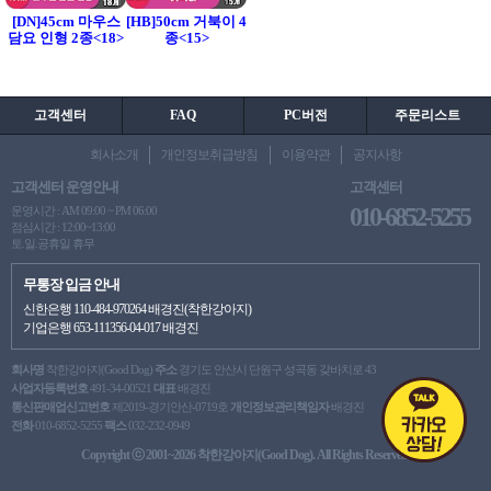
[DN]45cm 마우스
[HB]50cm 거북이 4
담요 인형 2종<18>
종<15>
고객센터
FAQ
PC버전
주문리스트
회사소개
개인정보취급방침
이용약관
공지사항
고객센터 운영안내
고객센터
010-6852-5255
운영시간 : AM 09:00 ~ PM 06:00
점심시간 : 12:00~13:00
토.일.공휴일 휴무
무통장 입금 안내
신한은행 110-484-970264 배경진(착한강아지)
기업은행 653-111356-04-017 배경진
회사명
착한강아지(Good Dog)
주소
경기도 안산시 단원구 성곡동 갖바치로 43
사업자등록번호
491-34-00521
대표
배경진
통신판매업신고번호
제2019-경기안산-0719호
개인정보관리책임자
배경진
전화
010-6852-5255
팩스
032-232-0949
Copyright ⓒ 2001~2026 착한강아지(Good Dog). All Rights Reserved.