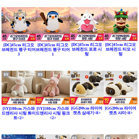
[DC]45cm 리그오
[DC]45cm 리그오
[DC]45cm 리그오
[DC]45cm 리그오
브레전드 포로 시
브레전드 티모 시
브레전드 펭구 티어
브레전드 펭구 티어
팅
팅
3
1
[GG]90cm 라이어
[GG]90cm 라이어
[SY]100cm 가스파
[SY]100cm 가스파
캣츠 삼새기<8>
캣츠 샤미<8>
드앤리사 시팅 화이
드앤리사 시팅 핑크
트<2>
<2>