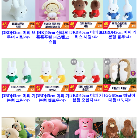
[3RD]45cm 미피 보
[3RD]45cm 미피 기
[3RD]45cm 미피 브
[HK]50cm 산리오
리스 시팅<4>
본형 블루<4>
루너 시팅<4>
폼폼푸린 파스텔코
스튬
[3RD]45cm 미피 기
[GG]85cm 해달이
[3RD]45cm 미피 기
[3RD]45cm 미피 기
본형 오렌지<4>
대형<15, 대>
본형 그린<4>
본형 옐로우<4>