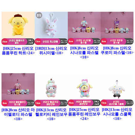
[HK]8cm 산리오
[HK]8cm 산리오
[HK]25cm 산리오
[3RD]13cm 산리오
시나모롤 파스텔
쿠로미 파스텔<10>
폼폼푸린 하트<24>
위시미멜<10>
<10>
[HK]25cm 산리오
[HK]13cm 산리오
[HK]8cm 산리오 마
[HK]13cm 산리오
폼폼푸린 레인보우
시나모롤 스쿨룩
이멜로디 파스텔
헬로키티 레인보우
<24>
<10>
<10>
<10>