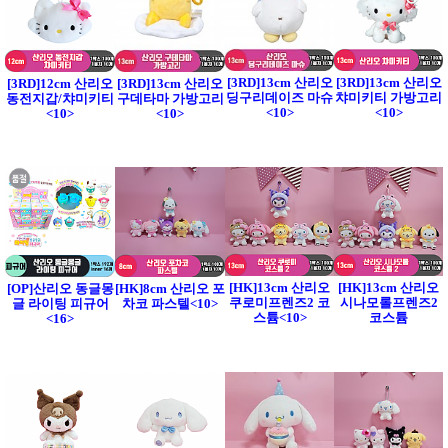
[3RD]13cm 산리오
[3RD]13cm 산리오
[3RD]12cm 산리오
[3RD]13cm 산리오
딩구리데이즈 마슈
챠미키티 가방고리
동전지갑/챠미키티
구데타마 가방고리
<10>
<10>
<10>
<10>
[HK]13cm 산리오
[HK]13cm 산리오
[OP]산리오 동글몽
[HK]8cm 산리오 포
쿠로미프렌즈2 코
시나모롤프렌즈2
글 라이팅 피규어
차코 파스텔<10>
스튬<10>
코스튬
<16>