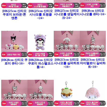
[HK]25cm 산리오
[HK]8cm 산리오
[HK]25cm 산리오
[HK]25cm 산리오
시나모롤 생일케이
시나모롤 큐티<10>
쿠로미 브라운/톤
시나모롤 트윙클
크<24>
앤톤
<24>
[HK]13cm 산리오
[HK]13cm 산리오
[HK]8cm 산리오 쿠
[HK]50cm 산리오
시나모롤 실버하트
마이멜로디 실버하
로미 큐티<10>
쿠로미 파스텔코스
<10>
트<10>
튬<4>