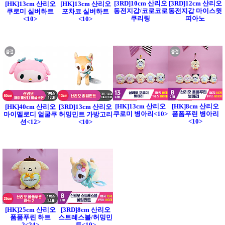
[3RD]10cm 산리오
[3RD]12cm 산리오
[HK]13cm 산리오
[HK]13cm 산리오
동전지갑/코로코로
동전지갑 마이스윗
쿠로미 실버하트
포차코 실버하트
쿠리링
피아노
<10>
<10>
[HK]13cm 산리오
[HK]8cm 산리오
[HK]40cm 산리오
[3RD]13cm 산리오
쿠로미 병아리<10>
폼폼푸린 병아리
마이멜로디 얼굴쿠
허밍민트 가방고리
<10>
션<12>
<10>
[HK]25cm 산리오
[3RD]8cm 산리오
폼폼푸린 하트
스트레스볼/허밍민
2<24>
트<10>