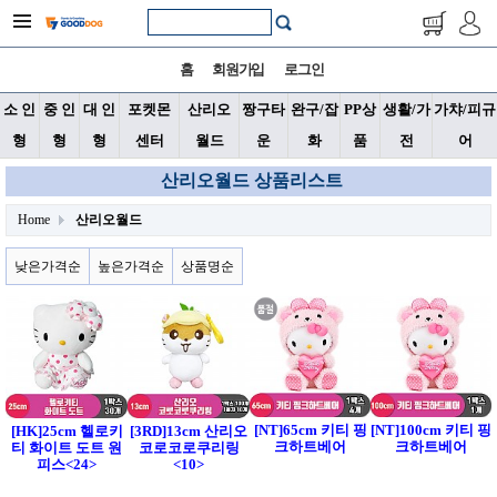
홈
회원가입
로그인
소 인
중 인
대 인
포켓몬
산리오
짱구타
완구/잡
PP상
생활/가
가챠/피규
형
형
형
센터
월드
운
화
품
전
어
산리오월드 상품리스트
Home
산리오월드
낮은가격순
높은가격순
상품명순
[NT]65cm 키티 핑
[NT]100cm 키티 핑
[HK]25cm 헬로키
[3RD]13cm 산리오
크하트베어
크하트베어
티 화이트 도트 원
코로코로쿠리링
피스<24>
<10>