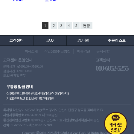
1
2
3
4
5
맨끝
고객센터
FAQ
PC버전
주문리스트
회사소개
개인정보취급방침
이용약관
공지사항
고객센터 운영안내
고객센터
010-6852-5255
운영시간 : AM 09:00 ~ PM 06:00
점심시간 : 12:00~13:00
토.일.공휴일 휴무
무통장 입금 안내
신한은행 110-484-970264 배경진(착한강아지)
기업은행 653-111356-04-017 배경진
회사명
착한강아지(Good Dog)
주소
경기도 안산시 단원구 성곡동 갖바치로 43
사업자등록번호
491-34-00521
대표
배경진
통신판매업신고번호
제2019-경기안산-0719호
개인정보관리책임자
배경진
전화
010-6852-5255
팩스
032-232-0949
Copyright ⓒ 2001~2026 착한강아지(Good Dog). All Rights Reserved.