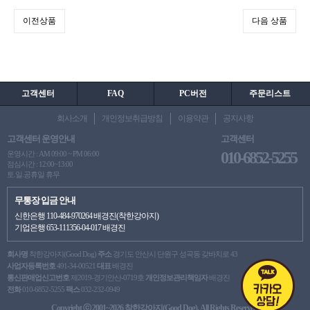
이전상품
다음 상품
고객센터
FAQ
PC버전
주문리스트
회사소개
개인정보취급방침
이용약관
공지사항
고객센터 운영안내
고객센터
010-6852-5255
운영시간 : AM 09:00 ~ PM 06:00
점심시간 : 12:00~13:00
토.일.공휴일 휴무
무통장 입금 안내
신한은행 110-484-970264 배경진(착한강아지)
기업은행 653-111356-04-017 배경진
회사명
착한강아지(Good Dog)
주소
경기도 안산시 단원구 성곡동 갖바치로 43
사업자등록번호
491-34-00521
대표
배경진
통신판매업신고번호
제2019-경기안산-0719호
개인정보관리책임자
배경진
전화
010-6852-5255
팩스
032-232-0949
Copyright ⓒ 2001~2026 착한강아지(Good Dog). All Rights Reserved.