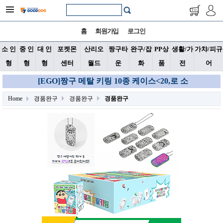
홈
회원가입
로그인
소 인
중 인
대 인
포켓몬
산리오
짱구타
완구/잡
PP상
생활/가
가챠/피규
형
형
형
센터
월드
운
화
품
전
어
[EGO]짱구 메탈 키링 10종 케이스<20,로 소
Home
경품완구
경품완구
경품완구