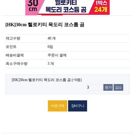
[HK]30cm 헬로키티 목도리 코스튬 곰
재고수량
40 개
포인트
0점
배송비결제
주문시 결제
최소구매수량
3 개
[HK]30cm 헬로키티 목도리 코스튬 곰
(+0원)
증가
감소