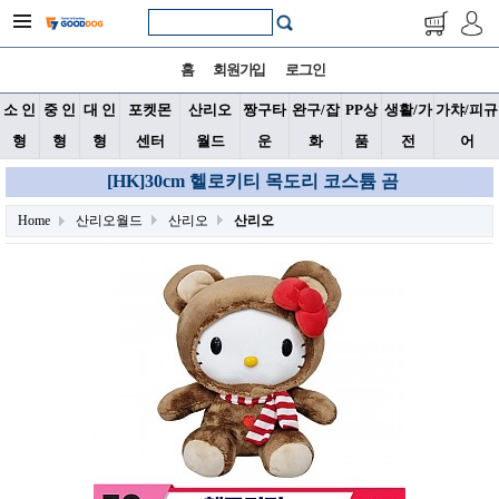
홈
회원가입
로그인
소 인
중 인
대 인
포켓몬
산리오
짱구타
완구/잡
PP상
생활/가
가챠/피규
형
형
형
센터
월드
운
화
품
전
어
[HK]30cm 헬로키티 목도리 코스튬 곰
Home
산리오월드
산리오
산리오