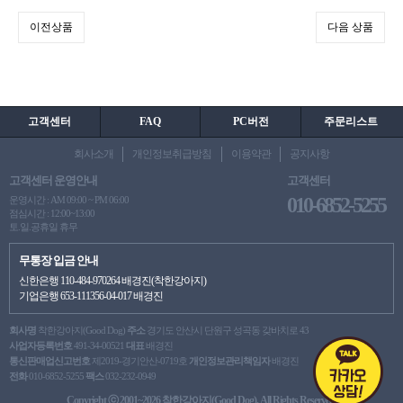
이전상품
다음 상품
고객센터
FAQ
PC버전
주문리스트
회사소개
개인정보취급방침
이용약관
공지사항
고객센터 운영안내
고객센터
010-6852-5255
운영시간 : AM 09:00 ~ PM 06:00
점심시간 : 12:00~13:00
토.일.공휴일 휴무
무통장 입금 안내
신한은행 110-484-970264 배경진(착한강아지)
기업은행 653-111356-04-017 배경진
회사명
착한강아지(Good Dog)
주소
경기도 안산시 단원구 성곡동 갖바치로 43
사업자등록번호
491-34-00521
대표
배경진
통신판매업신고번호
제2019-경기안산-0719호
개인정보관리책임자
배경진
전화
010-6852-5255
팩스
032-232-0949
Copyright ⓒ 2001~2026 착한강아지(Good Dog). All Rights Reserved.